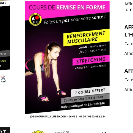
Affi
for
AF
L’
Caté
Affi
AF
Caté
Affi